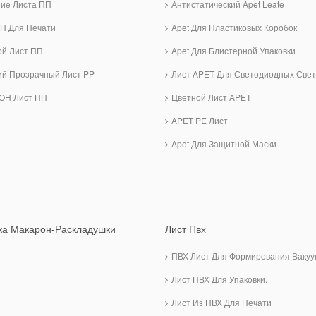
ние Листа ПП
Антистатический Apet Leate
П Для Печати
Apet Для Пластиковых Коробок
ой Лист ПП
Apet Для Блистерной Упаковки
ий Прозрачный Лист PP
Лист APET Для Светодиодных Свет
OH Лист ПП
Цветной Лист APET
APET PE Лист
Apet Для Защитной Маски
ка Макарон-Раскладушки
Лист Пвх
ПВХ Лист Для Формирования Вакуу
Лист ПВХ Для Упаковки.
Лист Из ПВХ Для Печати