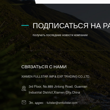
ПОДПИСАТЬСЯ НА Р
получать последние новости компании
СВЯЗАТЬСЯ С НАМИ
XIAMEN FULLSTAR IMP.& EXP. TRADING CO.,LTD.
3rd Floor, No.889 Jinlong Road, Guannan
Industrial District,Xiamen City,China
Эл. адрес :
fullstar@xmfullstar.com