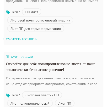
продуктов? ПП лист (Полипропилен) неизменно занимает
лидирующие позиции. Как ведущий производитель, мы
ПП лист
Теги :
понимаем критические требования к вакуумной формовке
и термоформовке. Вот почему Листовой
Листовой полипропиленовый пластик
полипропиленовый пластик это разумный выбор: (1)
Лист ПП для термоформования
Высочайшая безопасность пищевых продуктов:
полипропилен по своей природе инертен и соответствует
СМОТРЕТЬ БОЛЬШЕ
требованиям FDA...
MAY , 23 2025
Откройте для себя полипропиленовые листы — ваше
экологически безопасное решение!
В современном быстро меняющемся мире отрасли все
чаще отдают приоритет материалам, сочетающим в себе
производительность, экологичность и экономическую
Листовой пластик ПП
Теги :
эффективность. Листы полипропиленовые
(Полипропиленовые листы) меняют правила игры,
Лист полипропиленовый
Лист ПП
предлагая непревзойденную универсальность в