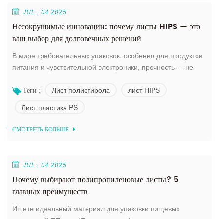
JUL , 04 2025
Несокрушимые инновации: почему листы HIPS — это
ваш выбор для долговечных решений
В мире требовательных упаковок, особенно для продуктов
питания и чувствительной электроники, прочность — не
просто преимущество, а важнейшая составляющая.
Лист полистирола
лист HIPS
Теги :
Именно поэтому High Impact Листы полистирола (HIPS)
Сияние – краеугольный камень нерушимых инноваций.
Лист пластика PS
Больше, чем просто стандартный лист полистирола, лист
HIPS предлагает уникальное сочетание прочности и
СМОТРЕТЬ БОЛЬШЕ
универсальности, разработанное для тяжел...
JUL , 04 2025
Почему выбирают полипропиленовые листы? 5
главных преимуществ
Ищете идеальный материал для упаковки пищевых