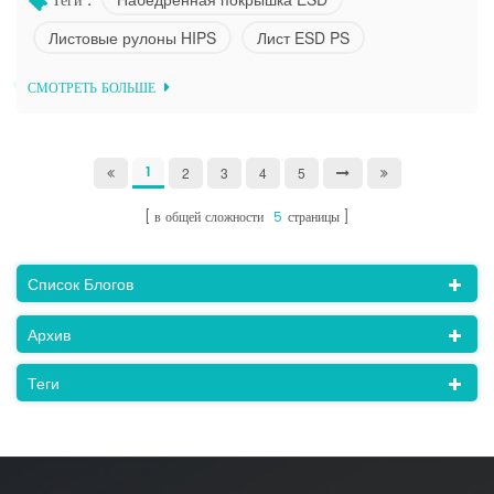
Теги :
компонентов, особенно защищает упаковку электроники.
Листовые рулоны HIPS
Лист ESD PS
рассеивание статического электричества от 1000 вольт до
100 вольт сохраняется в пределах 0.2 секунды и -2
СМОТРЕТЬ БОЛЬШЕ
секунды. в отношении электронной промышленности, мы
може...
1
2
3
4
5
в общей сложности
5
страницы
Список Блогов
Архив
Теги