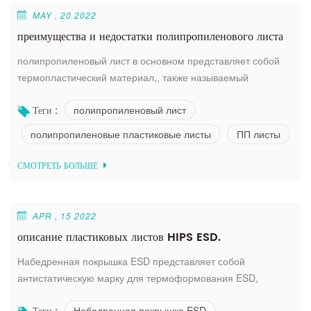
MAY , 20 2022
преимущества и недостатки полипропиленового листа
полипропиленовый лист в основном представляет собой
термопластический материал,, также называемый
полипропиленовым листом.. Этот экономичный материал
полипропиленовый лист
Теги :
сочетает в себе выдающиеся химические,, термические,,
механические,, физические, и электрические свойства,
полипропиленовые пластиковые листы
ПП листы
которых нет ни в одном другом термопластическом
материале,. . мы являемся производителями
СМОТРЕТЬ БОЛЬШЕ
полипропиленовых листов высокого качества.
полипропил...
APR , 15 2022
описание пластиковых листов HIPS ESD.
Набедренная покрышка ESD представляет собой
антистатическую марку для термоформования ESD,
подходящую для глубокого термоформования.
Набедренная покрышка ESD
используется для высокопроизводительных электронных