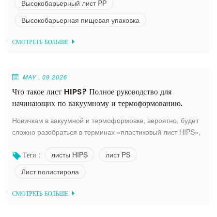
Высокобарьерный лист PP
потерям продукции для производителей. Имея более 20
Высокобарьерная пищевая упаковка
лет профессионального производственного опыта, Xiamen
Fullstar запускает премиальные пласти...
СМОТРЕТЬ БОЛЬШЕ
MAY , 09 2026
Что такое лист HIPS? Полное руководство для
начинающих по вакуумному и термоформованию.
Новичкам в вакуумной и термоформовке, вероятно, будет
сложно разобраться в терминах «пластиковый лист HIPS»,
«лист PS» и «лист полистирола» — все они обозначают
листы HIPS
лист PS
Теги :
один и тот же материал: ударопрочный полистирол (HIPS).
Имея более чем 20-летний опыт работы в этой области, мы
Лист полистирола
ответили на распространенные вопросы новичков и
объяснили основные понятия, касающиеся листов HIPS,
СМОТРЕТЬ БОЛЬШЕ
простыми словами, чтобы пом...