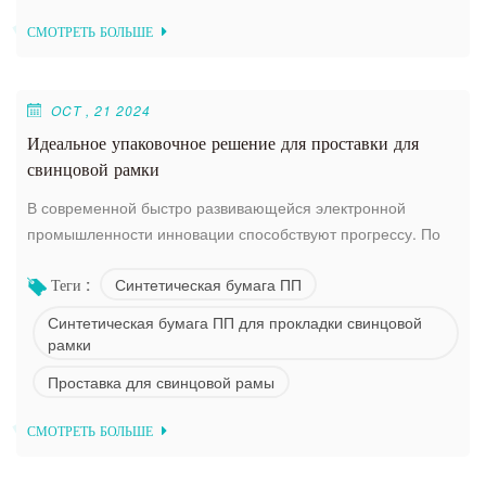
упаковочном, автомобильном и промышленном секторах.
СМОТРЕТЬ БОЛЬШЕ
（1）Исключительная долговечность и химическая
стойкость Листы ПП выдер...
OCT , 21 2024
Идеальное упаковочное решение для проставки для
свинцовой рамки
В современной быстро развивающейся электронной
промышленности инновации способствуют прогрессу. По
мере того как электроника становится более компактной и
Синтетическая бумага ПП
Теги :
эффективной, то же самое должны делать и компоненты,
поддерживающие ее. Одним из таких важных компонентов
Синтетическая бумага ПП для прокладки свинцовой
является прокладка выводной рамки. В FULLSTAR мы рады
рамки
представить нашу последнюю инновацию — синтетическую
Проставка для свинцовой рамы
бумагу из полипропилена для прок...
СМОТРЕТЬ БОЛЬШЕ