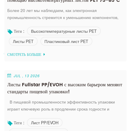
помощью высокотемпературных листов PET 75–85°C
Более 20 лет мы наблюдаем, как электронная
промышленность стремится к уменьшению компонентов,
более жестким допускам и ускорению глобальных цепочек
Высокотемпературные листы PET
Теги :
поставок. Но одна постоянная, недостаточно решаемая
проблема продолжает сокращать прибыль: деформация
Листы PET
Пластиковый лист PET
пластиковых лотков при повышенных температурах.
Стандартные листы ПЭТ — основной материал для
СМОТРЕТЬ БОЛЬШЕ
термоформованных лотков для электроники —
размягчаются...
JUL , 13 2026
Листы Fullstar PP/EVOH с высоким барьером меняют
стандарты пищевой упаковки!
В пищевой промышленности эффективность упаковки
играет ключевую роль в продлении срока годности и
поддержании репутации бренда. Обычные листы PP
Лист PP/EVOH
Теги :
обладают низкой устойчивостью к кислороду и влаге, что
часто приводит к окислению продуктов, порче и ненужным