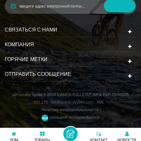
СВЯЗАТЬСЯ С НАМИ
КОМПАНИЯ
ГОРЯЧИЕ МЕТКИ
ОТПРАВИТЬ СООБЩЕНИЕ
авторское право © 2026 XIAMEN FULLSTAR IMP.& EXP. TRADING
CO.,LTD.
питаться от
dyyseo.com
/
XML
/
политика конфиденциальности
/
сеть ipv6 поддерживается
ДОМ
ТОВАРЫ
КОНТАКТ
НОВОСТИ