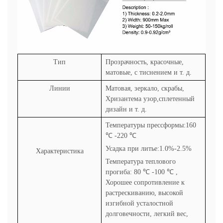
Тип
Прозрачность, красочные,
матовые, с тиснением и т. д.
Линии
Матовая, зеркало, скрабы,
Хризантема узор,сплетенный
дизайн и т. д.
Температуры прессформы:160
℃
-220
℃
Усадка при литье:1.0%-2.5%
Характеристика
Температура теплового
прогиба: 80
℃
-100
℃
,
Хорошее сопротивление к
растрескиванию, высокой
изгибной усталостной
долговечности, легкий вес,