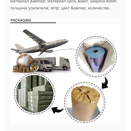
материал &ампер; материал цель &амп; ширина &амп;
толщина усилителя; amp; цвет &ампер; количество.