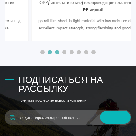
ОУР/ антистатические/токопроводящие пластичный лист
PP черный
pp roll film sheet is light material with low moisture absorption,
excellent impact strength, strong flexibility and good electrical
insulation, non-toxic, tasteless, is one of the most
environmentally friendly engineering plastic. Moreover, it could
offer significant resistance to any chemical or acid. It's easy to
weld. But it's very brit5
ПОДПИСАТЬСЯ НА
РАССЫЛКУ
получать последние новости компании