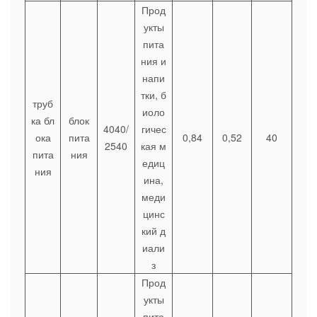
Прод
укты
пита
ния и
напи
тки, б
труб
иоло
ка бл
блок
4040/
гичес
ока
пита
0,84
0,52
40
2540
кая м
пита
ния
едиц
ния
ина,
меди
цинс
кий д
иали
з
Прод
укты
пита