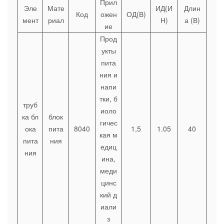
Прил
Эле
Мате
ИД(И
Длин
Код
ожен
ОД(В)
мент
риал
Н)
а (В)
ие
Прод
укты
пита
ния и
напи
тки, б
труб
иоло
ка бл
блок
гичес
ока
пита
8040
1,5
1.05
40
кая м
пита
ния
едиц
ния
ина,
меди
цинс
кий д
иали
з