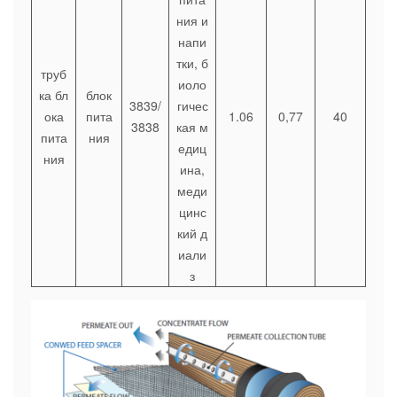
ния и
напи
тки, б
труб
иоло
ка бл
блок
3839/
гичес
ока
пита
1.06
0,77
40
3838
кая м
пита
ния
едиц
ния
ина,
меди
цинс
кий д
иали
з