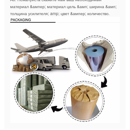
материал &ампер; материал цель &амп; ширина &амп;
толщина усилителя; amp; цвет &ампер; количество.