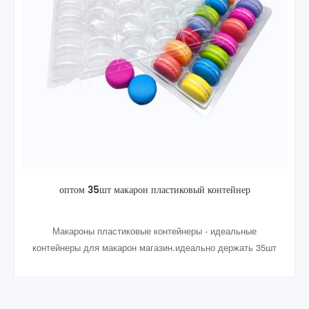
Прозрачный листовой пластик ПЭТ прозрачный лист ПЭТ
толщиной 0,5 мм Апет
pet sheet recycled это научно известный как полиэтилен
терефталат. Кроме того, это пластик, смолы и полиэфира.
Этот пластик широко используется для изготовления
коробки пластичный упаковывать для по