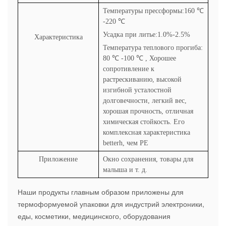
Температуры прессформы:160
℃
-220
℃
Усадка при литье:1.0%-2.5%
Характеристика
Температура теплового прогиба:
80
℃
-100
℃
, Хорошее
сопротивление к
растрескиванию, высокой
изгибной усталостной
долговечности, легкий вес,
хорошая прочность, отличная
химическая стойкость. Его
комплексная характеристика
betterh, чем PE
Приложение
Окно сохранения, товары для
малыша и т. д.
Наши продукты главным образом приложены для
термоформуемой упаковки для индустрий электроники,
еды, косметики, медицинского, оборудования