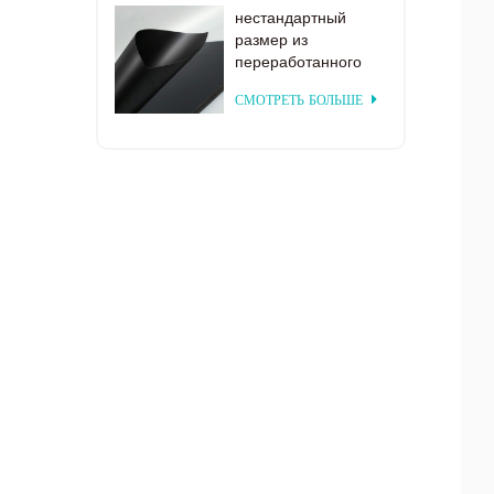
нестандартный
размер из
переработанного
матового черного
СМОТРЕТЬ БОЛЬШЕ
пластика ПЭТ-лист
для
термоформования