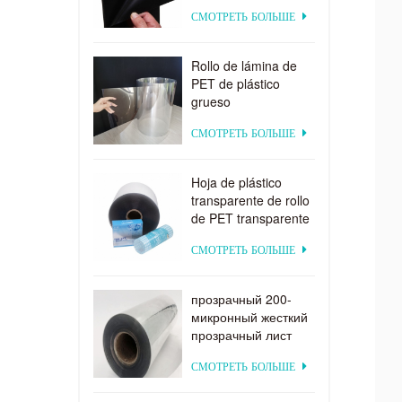
цвета для
СМОТРЕТЬ БОЛЬШЕ
формовать вакуума
Rollo de lámina de
PET de plástico
grueso
biodegradable
СМОТРЕТЬ БОЛЬШЕ
transparente rígido
de 0,2 mm
Hoja de plástico
transparente de rollo
de PET transparente
por encargo de
СМОТРЕТЬ БОЛЬШЕ
suministro directo de
fábrica para
formación al vacío
прозрачный 200-
микронный жесткий
прозрачный лист
ПЭТ для вакуумного
СМОТРЕТЬ БОЛЬШЕ
формования