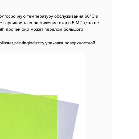
лгосрочную температуру обслуживания 60°C и
ет прочность на растяжение около 5 МПа,это не
gth прочен,оно может перелом большого
sster,printingindustry,упаковка поверхностной