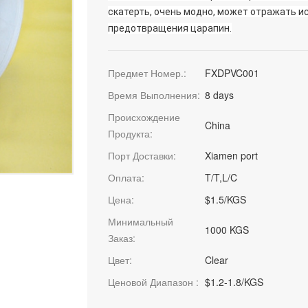
скатерть, очень модно, может отражать ис
предотвращения царапин.
Предмет Номер.:
FXDPVC001
Время Выполнения:
8 days
Происхождение
China
Продукта:
Порт Доставки:
Xiamen port
Оплата:
T/T,L/C
Цена:
$1.5/KGS
Минимальный
1000 KGS
Заказ:
Цвет:
Clear
Ценовой Диапазон :
$1.2-1.8/KGS