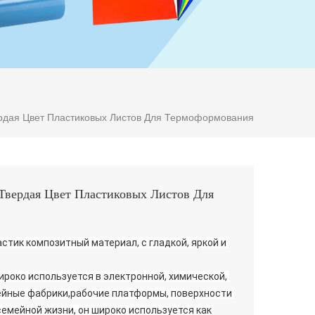
рдая Цвет Пластиковых Листов Для Термоформования
вердая Цвет Пластиковых Листов Для
тик композитный материал, с гладкой, яркой и 
йные фабрики,рабочие платформы, поверхности 
семейной жизни, он широко используется как 