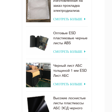
Изготовленная на
заказ прокладка
электродиализа
поставкы фабрики
СМОТРЕТЬ БОЛЬШЕ
пластиковая для
системы
электродиализа
Оптовые ESD
пластиковые черные
листы ABS
заводская цена для
СМОТРЕТЬ БОЛЬШЕ
термоформования
Черный лист АБС
толщиной 1 мм ESD
Лист АБС
СМОТРЕТЬ БОЛЬШЕ
Высокие лоснистые
листы пластмассы
АБС ЭСД черного