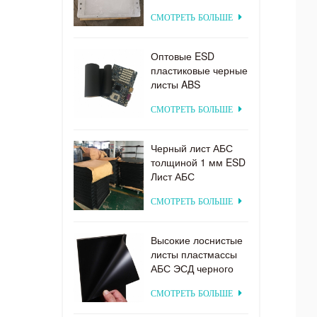
поставкы фабрики
СМОТРЕТЬ БОЛЬШЕ
пластиковая для
системы
электродиализа
Оптовые ESD
пластиковые черные
листы ABS
заводская цена для
СМОТРЕТЬ БОЛЬШЕ
термоформования
Черный лист АБС
толщиной 1 мм ESD
Лист АБС
СМОТРЕТЬ БОЛЬШЕ
Высокие лоснистые
листы пластмассы
АБС ЭСД черного
цвета для
СМОТРЕТЬ БОЛЬШЕ
формовать вакуума