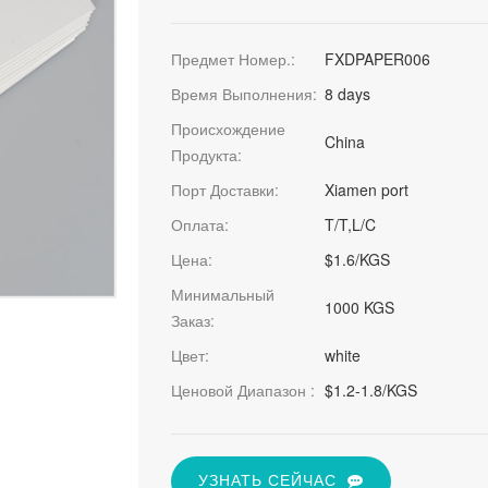
Предмет Номер.:
FXDPAPER006
Время Выполнения:
8 days
Происхождение
China
Продукта:
Порт Доставки:
Xiamen port
Оплата:
T/T,L/C
Цена:
$1.6/KGS
Минимальный
1000 KGS
Заказ:
Цвет:
white
Ценовой Диапазон :
$1.2-1.8/KGS
УЗНАТЬ СЕЙЧАС