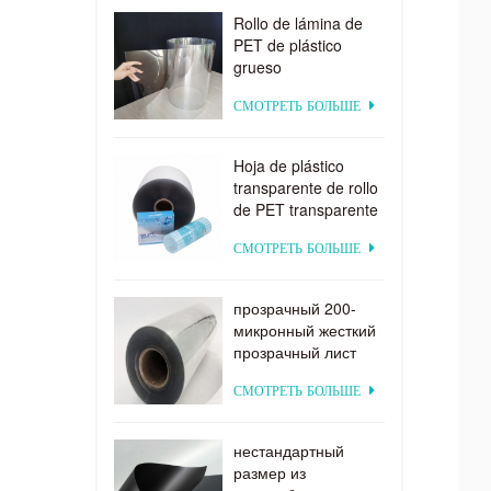
Rollo de lámina de
PET de plástico
grueso
biodegradable
СМОТРЕТЬ БОЛЬШЕ
transparente rígido
de 0,2 mm
Hoja de plástico
transparente de rollo
de PET transparente
por encargo de
СМОТРЕТЬ БОЛЬШЕ
suministro directo de
fábrica para
formación al vacío
прозрачный 200-
микронный жесткий
прозрачный лист
ПЭТ для вакуумного
СМОТРЕТЬ БОЛЬШЕ
формования
нестандартный
размер из