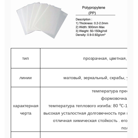
тип
прозрачная, цветная, матов
линии
матовый, зеркальный, скрабы, узор х
температура пресс-ф
формовочная усад
характерная
температура теплового изгиба: 80 ℃-100 ℃ 
черта
высокая усталостная долговечность при изгибе
отличная химическая стойкость . его ком
полиэти