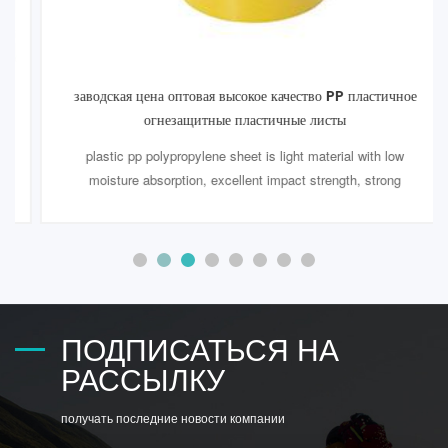
заводская цена оптовая высокое качество PP пластичное
огнезащитные пластичные листы
plastic pp polypropylene sheet is light material with low
moisture absorption, excellent impact strength, strong
flexibility and good electrical insulation, non-toxic, tasteless, is
one of the most environmentally friendly engineering plastic.
Moreover, it could offer significant resistance to any chemical
or acid. It's easy to weld. But itƋ
ПОДПИСАТЬСЯ НА
РАССЫЛКУ
получать последние новости компании