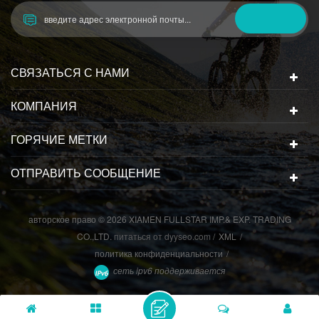
СВЯЗАТЬСЯ С НАМИ
КОМПАНИЯ
ГОРЯЧИЕ МЕТКИ
ОТПРАВИТЬ СООБЩЕНИЕ
авторское право © 2026 XIAMEN FULLSTAR IMP.& EXP. TRADING
CO.,LTD.
питаться от
dyyseo.com
/
XML
/
политика конфиденциальности
/
сеть ipv6 поддерживается