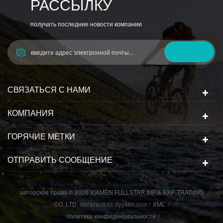
РАССЫЛКУ
получать последние новости компании
СВЯЗАТЬСЯ С НАМИ
КОМПАНИЯ
ГОРЯЧИЕ МЕТКИ
ОТПРАВИТЬ СООБЩЕНИЕ
авторское право © 2026 XIAMEN FULLSTAR IMP.& EXP. TRADING
CO.,LTD.
питаться от
dyyseo.com
/
XML
/
политика конфиденциальности
/