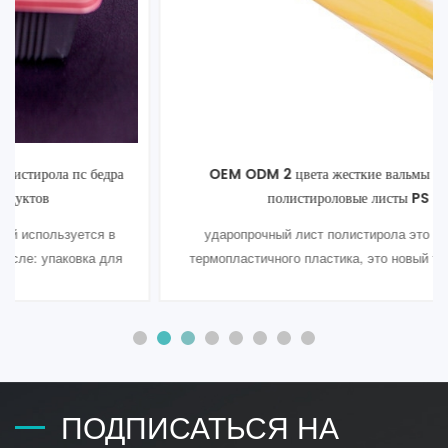
OEM ODM 2 цвета жесткие вальмы ударопрочные
полистироловые листы PS лист
ударопрочный лист полистирола это разновидность
термопластичного пластика, это новый тип упаковочного
материала для защиты окружающей среды, разработанный
в последние годы, с отличными характеристиками
термоформования, хорошие противоударные
характеристики для защиты окружающей среды и
здоровья, широко используется в медицине, продуктах
питания, иг5
ПОДПИСАТЬСЯ НА