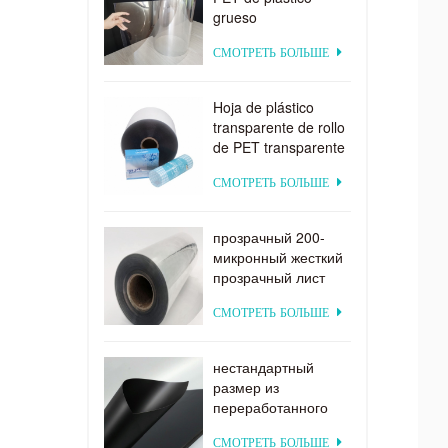
grueso
biodegradable
СМОТРЕТЬ БОЛЬШЕ
transparente rígido
de 0,2 mm
Hoja de plástico
transparente de rollo
de PET transparente
por encargo de
СМОТРЕТЬ БОЛЬШЕ
suministro directo de
fábrica para
formación al vacío
прозрачный 200-
микронный жесткий
прозрачный лист
ПЭТ для вакуумного
СМОТРЕТЬ БОЛЬШЕ
формования
нестандартный
размер из
переработанного
матового черного
СМОТРЕТЬ БОЛЬШЕ
пластика ПЭТ-лист