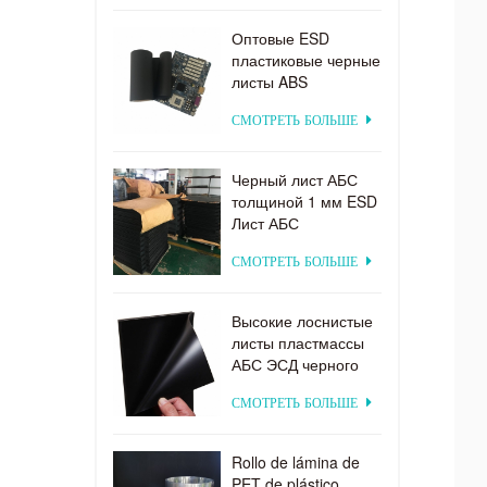
системы
электродиализа
Оптовые ESD
пластиковые черные
листы ABS
заводская цена для
СМОТРЕТЬ БОЛЬШЕ
термоформования
Черный лист АБС
толщиной 1 мм ESD
Лист АБС
СМОТРЕТЬ БОЛЬШЕ
Высокие лоснистые
листы пластмассы
АБС ЭСД черного
цвета для
СМОТРЕТЬ БОЛЬШЕ
формовать вакуума
Rollo de lámina de
PET de plástico