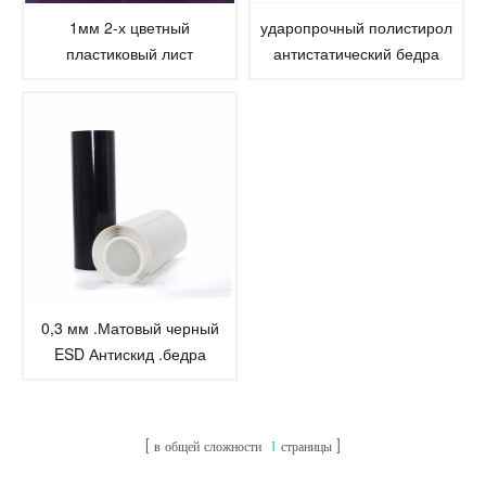
1мм 2-х цветный
ударопрочный полистирол
пластиковый лист
антистатический бедра
полистирола пс бедра для
пластиковые листы для
упаковки пищевых продуктов
Термоформование
0,3 мм .Матовый черный
ESD Антискид .бедра
антистатические Лист
полистирола для
электроники продуктов
в общей сложности
1
страницы