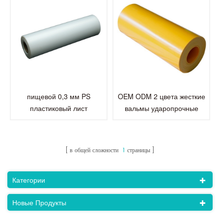
пищевой 0,3 мм PS
OEM ODM 2 цвета жесткие
пластиковый лист
вальмы ударопрочные
прозрачный жесткий
полистироловые листы PS
полистирол пластиковые
лист
листы в рулонах для
в общей сложности
1
страницы
одноразовой упаковки
пищевых продуктов
Категории
Новые Продукты