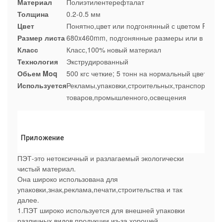
Материал
Полиэтилентерефталат
Толщина
0.2-0.5 мм
Цвет
Понятно,цвет или подгонянный с цветом Panto
Размер листа
680x460mm,
подгонянные размеры или в руло
Класс
Класс,100% новый материал
Технология
Экструдированный
Обьем Moq
500 кгс четкие; 5 тонн на нормальный цвет
Используется
Рекламы,упаковки,строительных,транспортных
товаров,промышленного,освещения
 Приложение
ПЭТ-это нетоксичный и разлагаемый экологически
чистый материал.
Она широко использована для
упаковки,знак,реклама,печати,строительства и так
далее.
1.ПЭТ широко используется для внешней упаковки
различных видов продукции из-за хорошей