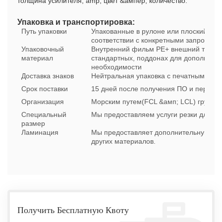
толщина усилителя; amp; цвет &ампер; количество.
Упаковка и транспортировка:
Путь упаковки
Упакованные в рулоне или плоский лист
соответствии с конкретными запросами
Упаковочный
Внутренний фильм PE+ внешний тканых
материал
стандартных, поддонах для дополните
необходимости
Доставка знаков
Нейтральная упаковка с печатными зна
Срок поставки
15 дней после получения ПО и первона
Организация
Морским путем(FCL &амп; LCL) грузов 
Специальный
Мы предоставляем услуги резки для с
размер
Ламинация
Мы предоставляет дополнительную лам
других материалов.
Получить Бесплатную Квоту