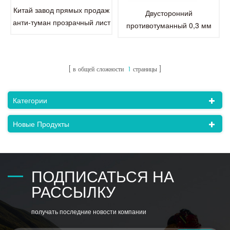
Китай завод прямых продаж
Двусторонний
анти-туман прозрачный лист
противотуманный 0,3 мм
любимчика пластичная для
прозрачный лист для
лицевого щитка
домашних животных
в общей сложности
1
страницы
Категории
Новые Продукты
ПОДПИСАТЬСЯ НА
РАССЫЛКУ
получать последние новости компании