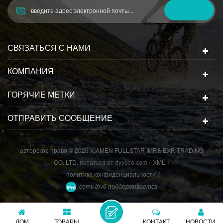
СВЯЗАТЬСЯ С НАМИ
КОМПАНИЯ
ГОРЯЧИЕ МЕТКИ
ОТПРАВИТЬ СООБЩЕНИЕ
авторское право © 2026 XIAMEN FULLSTAR IMP.& EXP. TRADING
CO.,LTD.
питаться от
dyyseo.com
/
XML
/
политика конфиденциальности
/
сеть ipv6 поддерживается
ДОМ
ТОВАРЫ
КОНТАКТ
НОВОСТИ