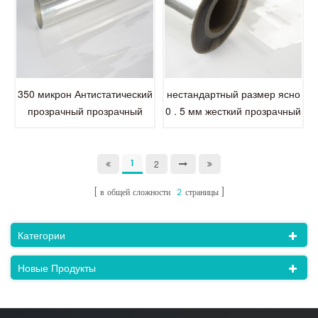
нестандартный размер ясно
350 микрон Антистатический
0 . 5 мм жесткий прозрачный
прозрачный прозрачный
пластиковый лист ПЭТ
ПЭТ / APET / ПЭТГ листовая
пленка
1
2
в общей сложности
2
страницы
Категории
Новые Продукты