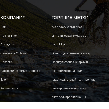
КОМПАНИЯ
ГОРЯЧИЕ МЕТКИ
Дом
пэт пластиковый лист
Насчет Нас
синтетическая бумага pp
Продукты
лист PS ролл
Связаться С Нами
Электродиализный спейсер
Новости
Полисульфоновые трубки
Часто Задаваемые Вопросы
пенополистирол ролл
Блог
пластик листовой полипропилен
Карта Сайта
полипропиленовый лист
лист полипропилена ПП
пленка для домашних животных