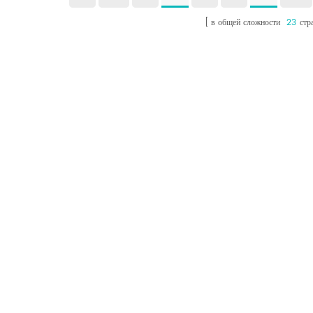
покрытием
изг
экологически чистый,
экологически чистый,
в общей сложности
23
стр
плас
етоксичный, прозрачный
нетоксичный, прозрачный
и разноцветный лист.
и разноцветный лист.