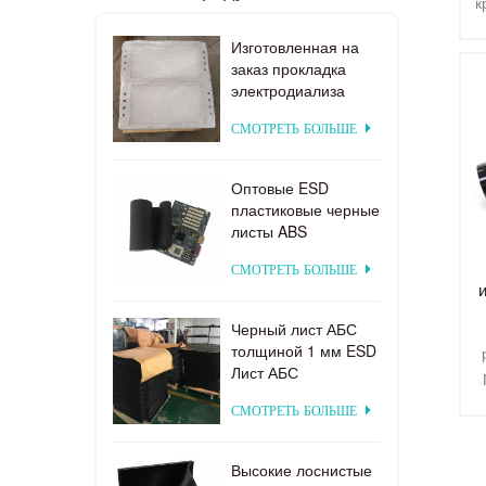
к
п
П
Изготовленная на
заказ прокладка
электродиализа
д
поставкы фабрики
СМОТРЕТЬ БОЛЬШЕ
Т
пластиковая для
системы
электродиализа
Оптовые ESD
пластиковые черные
листы ABS
заводская цена для
СМОТРЕТЬ БОЛЬШЕ
термоформования
Черный лист АБС
толщиной 1 мм ESD
Лист АБС
СМОТРЕТЬ БОЛЬШЕ
Высокие лоснистые