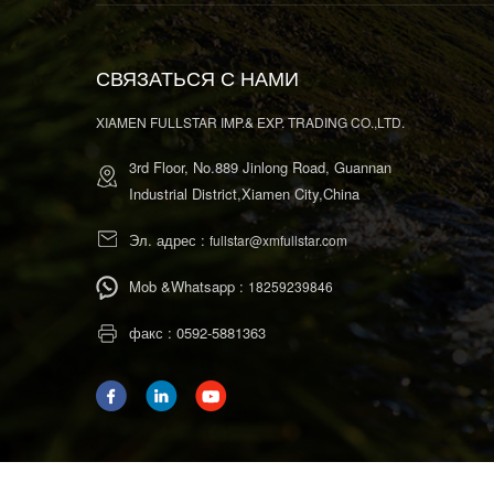
СВЯЗАТЬСЯ С НАМИ
XIAMEN FULLSTAR IMP.& EXP. TRADING CO.,LTD.
3rd Floor, No.889 Jinlong Road, Guannan
Industrial District,Xiamen City,China
Эл. адрес :
fullstar@xmfullstar.com
Mob &Whatsapp :
18259239846
факс : 0592-5881363