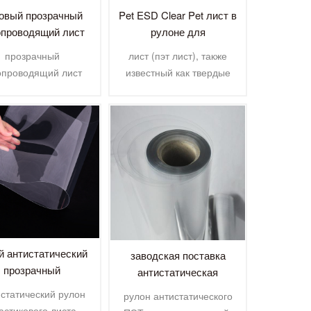
овый прозрачный
Pet ESD Clear Pet лист в
опроводящий лист
рулоне для
ПЭТ для
электронного лотка
прозрачный
лист (пэт лист), также
рмоформования
опроводящий лист
известный как твердые
идеально подходит
полиэфирные ткани,
для процессов
термопластичные
рмоформования и
продукты.
умного формования
перерабатываемый лом и
ля производства
отходы, химические
рачной, прозрачной
элементы с бумажным
вки, защищенной от
углеродом, водородом,
лектростатиче�
кислородом, прин�
й антистатический
заводская поставка
прозрачный
антистатическая
тиковый глянцевый
пластиковая прозрачная
статический рулон
рулон антистатического
ст для домашних
жесткая пленка из ПЭТ-
астикового листа