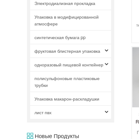
Электродиализная прокладка
Упаковка в модифицированной
п
атмосфере
т
синтетическая бумага pp
фруктовая блистерная упаковка
одноразовый пищевой контейнер
т
полисульфоновые пластиковые
трубки
Упаковка макарон-раскладушки
лист пвх
R
F
Новые Продукты