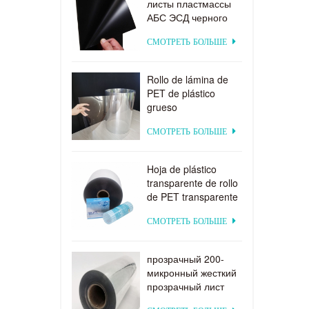
листы пластмассы
АБС ЭСД черного
цвета для
н
СМОТРЕТЬ БОЛЬШЕ
формовать вакуума
Rollo de lámina de
PET de plástico
grueso
biodegradable
СМОТРЕТЬ БОЛЬШЕ
transparente rígido
de 0,2 mm
Hoja de plástico
transparente de rollo
de PET transparente
por encargo de
СМОТРЕТЬ БОЛЬШЕ
suministro directo de
fábrica para
formación al vacío
прозрачный 200-
микронный жесткий
прозрачный лист
ПЭТ для вакуумного