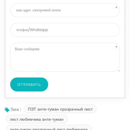
ПЭТ анти-туман прозрачный лист
Теги :
лист любимчика анти-туман
анти-туман прозрачный лист любимчика