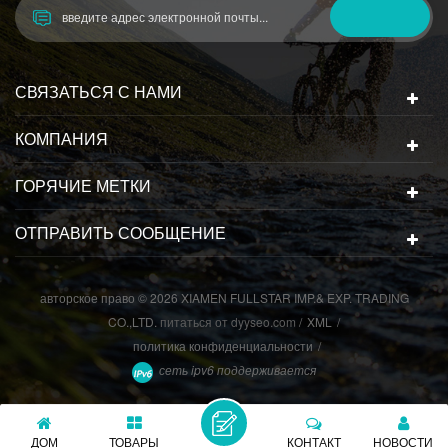
СВЯЗАТЬСЯ С НАМИ
КОМПАНИЯ
ГОРЯЧИЕ МЕТКИ
ОТПРАВИТЬ СООБЩЕНИЕ
авторское право © 2026 XIAMEN FULLSTAR IMP.& EXP. TRADING
CO.,LTD.
питаться от
dyyseo.com
/
XML
/
политика конфиденциальности
/
сеть ipv6 поддерживается
ДОМ
ТОВАРЫ
КОНТАКТ
НОВОСТИ