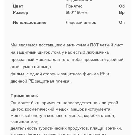
Цвет
Понятно
Образ
Размер
680*460мм
Время
Использование
Лицевой щиток
Оплата
Мы являемся поставщиком анти-туман ПЭТ четкий лист
на защитный щиток ,тока у нас есть 3 любимчика
прозрачный машина для того чтобы произвести двойной
анти-туман питомца
фильм ,с одной стороны защитного фильма PE и
двойной PE защитная пленка .
Применение:
Он может быть применен непосредственно к лицевой
щиток, косметический мешок, мешок инструмента,
мешок sationery и ключевого мешка, коробки стекел,
защищая мат,
деятельность туристических продуктов, плащи, зонтики,
крышка фильм, надувные игрушки, украшением,