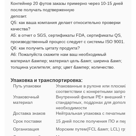
Контейнер 20 футов заказы примерно через 10-15 дней
после получать подтверженную
депозит.
Q5: как ваша компания делает относительно проверки
качества?
А5: в отчет о SGS, сертификаты FDA, сертификаты QS,
производственный процесс следует с системы ISO 9001.
Q6: как получить цитату продукта?
А6: Пожалуйста скажите нам ваш необходимый
материал &ампер; материал цель &амп; ширина &амп;
толщина усилителя; amp; цвет &ампер; количество.
Упаковка и транспортировка:
Путь упаковки
Упакованные в рулоне или плоский лист
соответствии с конкретными запросами
Упаковочный
Внутренний фильм PE+ внешний тканых
материал
стандартных, поддонах для дополните
необходимости
Доставка знаков
Нейтральная упаковка с печатными зна
Срок поставки
15 дней после получения ПО и первона
Организация
Морским путем(FCL &амп; LCL) грузов 